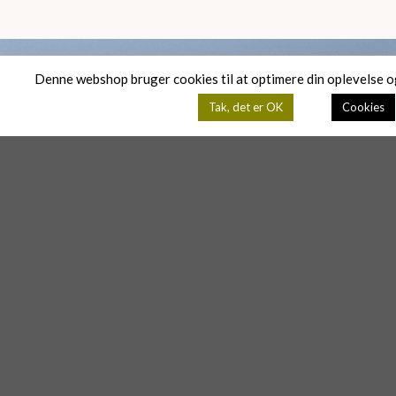
Denne webshop bruger cookies til at optimere din oplevelse o
Tak, det er OK
Cookies
Absolut i topklasse.
Oplevelsen af at være fuldstændig sikker
på at være i kompetente hænder.
Fuldkommenheden i behandlingerne, der
gør at velvære får en ny dimension.
Forklaringer om hvordan det hele hænger
sammen og hvorfor huden reagerer som
den gør.
Katja Nielsen
/
Facebook
SKØNHED – VELVÆRE – YOGA – BEMER TERAPI
LONGEVITY – BIOHACKS – SUNDHEDSCOACHING