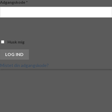
Adgangskode
*
Husk mig
LOG IND
Mistet din adgangskode?