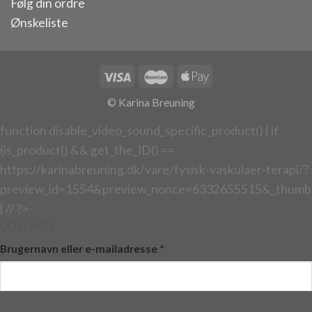
Følg din ordre
Ønskeliste
© Karina Breuning
function disable_video_sound_specific_product() { if
(is_product() && get_the_ID() ==
https://karinabreuning.dk/vare/fysisk-vaskulaer-terapi/?
preview_id=1554&preview_nonce=6332655515&_thumbn
{ // ?>
LOG IND
Brugernavn eller e-mailadresse
*