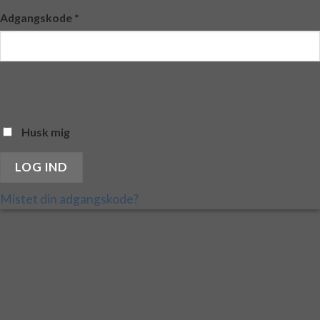
Adgangskode
*
Husk mig
LOG IND
Mistet din adgangskode?