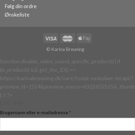
Følg din ordre
Ønskeliste
© Karina Breuning
function disable_video_sound_specific_product() { if
(is_product() && get_the_ID() ==
https://karinabreuning.dk/vare/fysisk-vaskulaer-terapi/?
preview_id=1554&preview_nonce=6332655515&_thumbn
{ // ?>
LOG IND
Brugernavn eller e-mailadresse
*