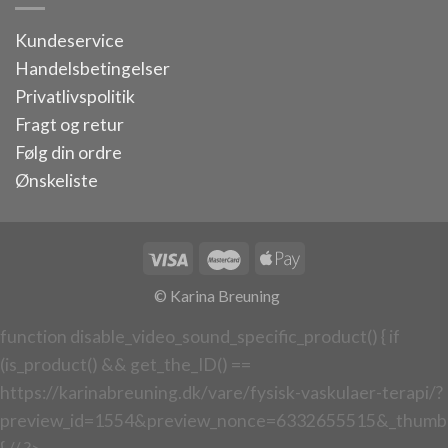
Kundeservice
Handelsbetingelser
Privatlivspolitik
Fragt og retur
Følg din ordre
Ønskeliste
© Karina Breuning
function disable_video_sound_specific_product() { if
(is_product() && get_the_ID() ==
https://karinabreuning.dk/vare/fysisk-vaskulaer-terapi/?
preview_id=1554&preview_nonce=6332655515&_thumbn