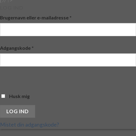
{ // ?>
LOG IND
Brugernavn eller e-mailadresse
*
Adgangskode
*
Husk mig
LOG IND
Mistet din adgangskode?