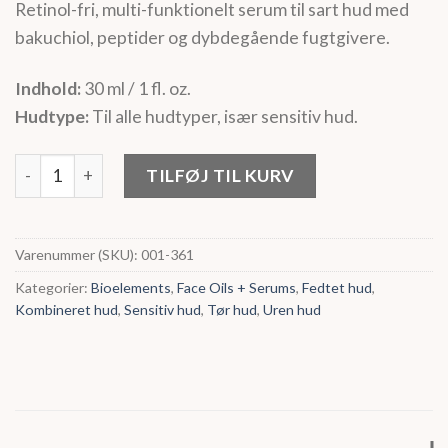
Retinol-fri, multi-funktionelt serum til sart hud med
bakuchiol, peptider og dybdegående fugtgivere.
Indhold:
30 ml / 1 fl. oz.
Hudtype:
Til alle hudtyper, især sensitiv hud.
BIOELEMENTS Time Sensitive antal
TILFØJ TIL KURV
Varenummer (SKU):
001-361
Kategorier:
Bioelements
,
Face Oils + Serums
,
Fedtet hud
,
Kombineret hud
,
Sensitiv hud
,
Tør hud
,
Uren hud